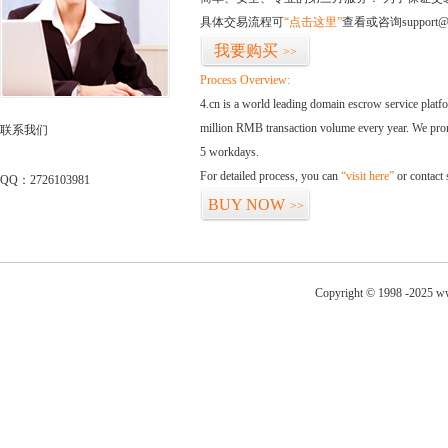
具体交易流程可
“点击这里”
查看或咨询support@
我要购买
>>
Process Overview:
4.cn is a world leading domain escrow service plat
million RMB transaction volume every year. We promi
联系我们
5 workdays.
For detailed process, you can
“visit here”
or contact
QQ：2726103981
BUY NOW
>>
Copyright © 1998 -2025 ww