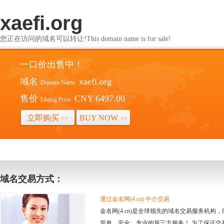
xaefi.org
您正在访问的域名可以转让!This domain name is for sale!
一口价出售中！
域名
xaefi.org
Domain Name:
售价
CNY 6497.00
Listing Price:
立即购买
BUY NOW
>>
>>
域名交易方式：
通过金名网(4.cn) 中介交易
金名网(4.cn)是全球领先的域名交易服务机
简单、安全、专业的第三方服务！ 为了保证交